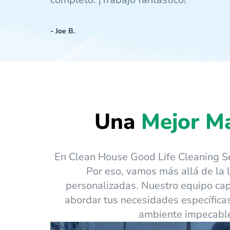
- Joe B.
Una
Mejor M
En Clean House Good Life Cleaning Se
Por eso, vamos más allá de la l
personalizadas. Nuestro equipo cap
abordar tus necesidades específica
ambiente impecable