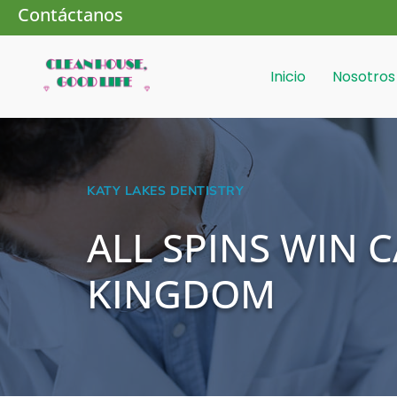
Contáctanos
Inicio
Nosotros
KATY LAKES DENTISTRY
ALL SPINS WIN 
KINGDOM