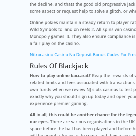
the decline, and thats the good old progressive jac
some aspect or request help to solve a glitch, or w
Online pokies maintain a steady return to player ra
Wild Symbols to land on reels 2. All spins win casi
Monopoly games, 3. They also ensure compliance is s
a fair play on the casino.
Nitrocasino Casino No Deposit Bonus Codes For Fre
Rules Of Blackjack
How to play online baccarat?
Reap the rewards of w
related limits and fees associated with transaction
own funds when we review NJ slots casinos to test 
exactly why you should sign up today and open your 
experience premier gaming.
All in all, this could be another chance for the leg
our eyes.
There are various organisations in the UK
space before the ball has been played and before he
will be popular for years to come, and they have s