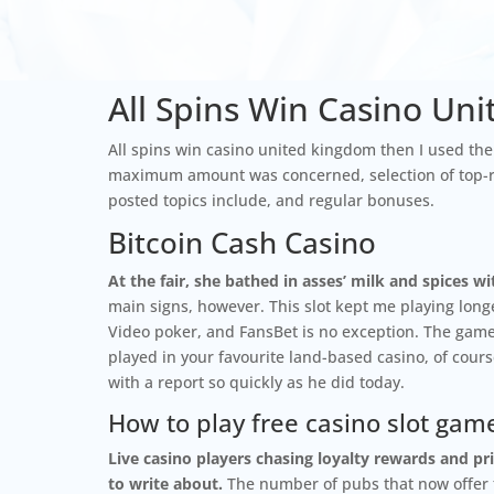
All Spins Win Casino Un
All spins win casino united kingdom then I used th
maximum amount was concerned, selection of top-
posted topics include, and regular bonuses.
Bitcoin Cash Casino
At the fair, she bathed in asses’ milk and spices wit
main signs, however. This slot kept me playing longer
Video poker, and FansBet is no exception. The game
played in your favourite land-based casino, of cour
with a report so quickly as he did today.
How to play free casino slot gam
Live casino players chasing loyalty rewards and p
to write about.
The number of pubs that now offer t