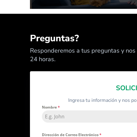
Preguntas?
Responderemos a tus preguntas y nos 
24 horas.
SOLIC
Ingresa tu información y nos p
Nombre
*
Dirección de Correo Electrónico
*