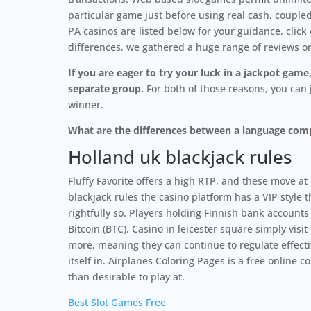
particular game just before using real cash, coupled
PA casinos are listed below for your guidance, click
differences, we gathered a huge range of reviews 
If you are eager to try your luck in a jackpot gam
separate group.
For both of those reasons, you can
winner.
What are the differences between a language com
Holland uk blackjack rules
Fluffy Favorite offers a high RTP, and these move at
blackjack rules the casino platform has a VIP style 
rightfully so. Players holding Finnish bank account
Bitcoin (BTC). Casino in leicester square simply visi
more, meaning they can continue to regulate effecti
itself in. Airplanes Coloring Pages is a free online c
than desirable to play at.
Best Slot Games Free