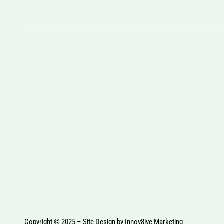
Copyright © 2025 – Site Design by
Innov8ive Marketing