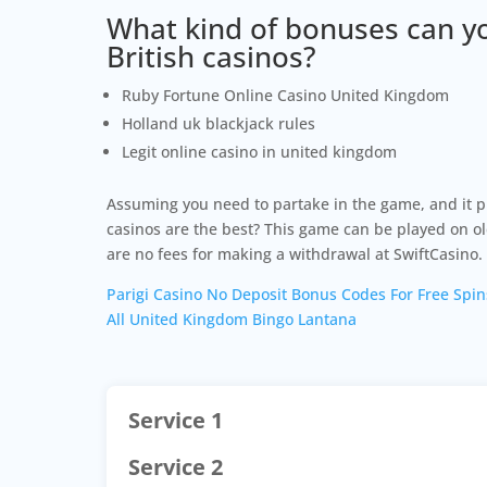
What kind of bonuses can yo
British casinos?
Ruby Fortune Online Casino United Kingdom
Holland uk blackjack rules
Legit online casino in united kingdom
Assuming you need to partake in the game, and it pl
casinos are the best? This game can be played on ol
are no fees for making a withdrawal at SwiftCasino.
Parigi Casino No Deposit Bonus Codes For Free Spin
All United Kingdom Bingo Lantana
Service 1
Service 2