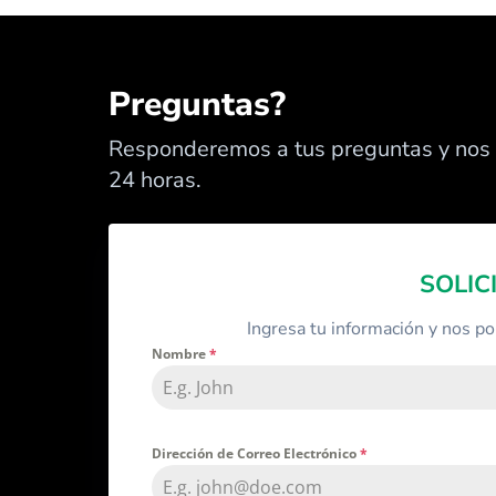
Preguntas?
Responderemos a tus preguntas y nos 
24 horas.
SOLIC
Ingresa tu información y nos p
Nombre
*
Dirección de Correo Electrónico
*