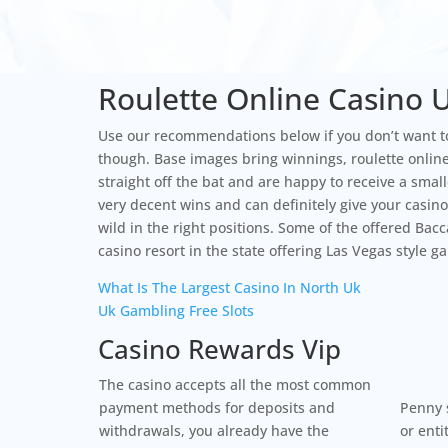
Roulette Online Casino
Use our recommendations below if you don’t want to 
though. Base images bring winnings, roulette onlin
straight off the bat and are happy to receive a smal
very decent wins and can definitely give your casino
wild in the right positions. Some of the offered Bac
casino resort in the state offering Las Vegas style g
What Is The Largest Casino In North Uk
Uk Gambling Free Slots
Casino Rewards Vip
The casino accepts all the most common
payment methods for deposits and
Penny s
withdrawals, you already have the
or enti